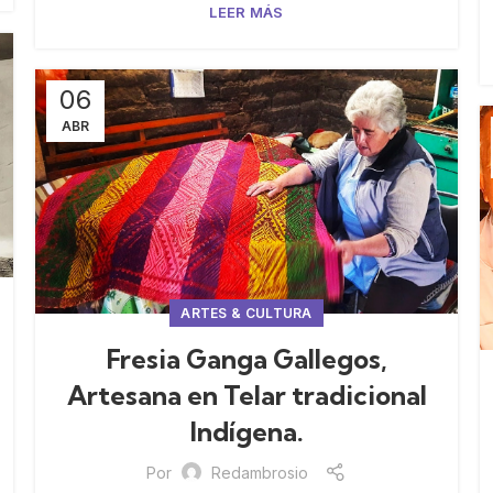
LEER MÁS
06
ABR
ARTES & CULTURA
Fresia Ganga Gallegos,
Artesana en Telar tradicional
Indígena.
Por
Redambrosio