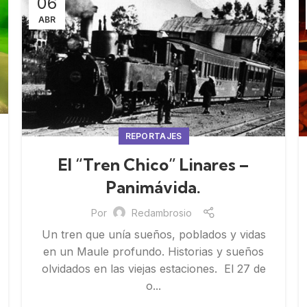
06
ABR
REPORTAJES
El “Tren Chico” Linares –
Panimávida.
Por
Redambrosio
Un tren que unía sueños, poblados y vidas
en un Maule profundo. Historias y sueños
olvidados en las viejas estaciones. El 27 de
o...