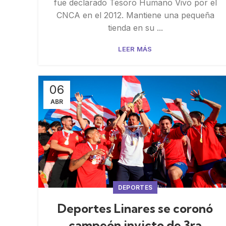
fue declarado Tesoro Humano Vivo por el
CNCA en el 2012. Mantiene una pequeña
tienda en su ...
LEER MÁS
06
ABR
DEPORTES
Deportes Linares se coronó
campeón invicto de 3ra