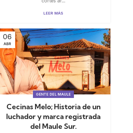
cortes ar...
LEER MÁS
06
ABR
GENTE DEL MAULE
Cecinas Melo; Historia de un
luchador y marca registrada
del Maule Sur.