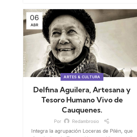
06
ABR
ARTES & CULTURA
Delfina Aguilera, Artesana y
Tesoro Humano Vivo de
Cauquenes.
Por
Redambrosio
Integra la agrupación Loceras de Pilén, que