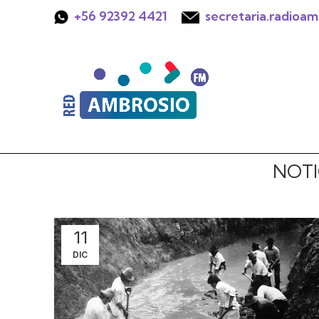
+
56 92392 4421
secretaria.radioa
NOTI
11
DIC