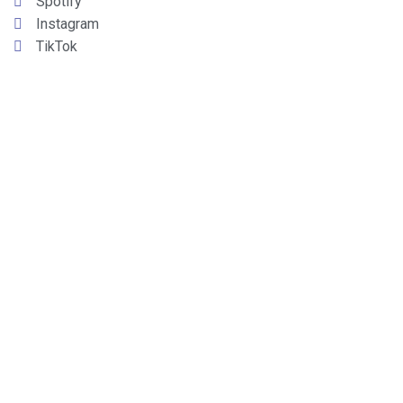
Spotify
Instagram
TikTok
LINARES
90.7 FM
CAUQUENES
106.5 FM
COSTA
98.7 FM
RED AMBROSIO
2024. Todos los derechos reservados
|
Diseño y Desarrollo
❤
por
K A R Ü Chile
.-